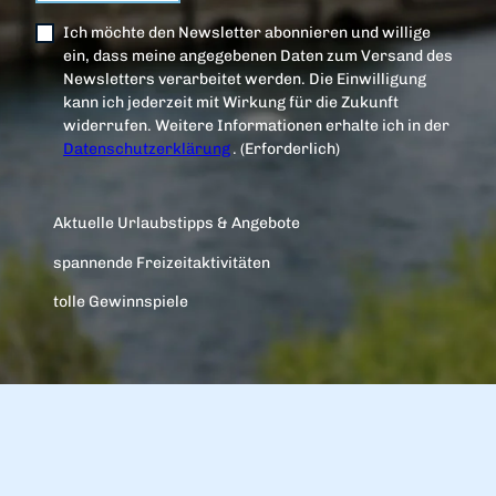
e
d
p
Ich möchte den Newsletter abonnieren und willige
e
p
ein, dass meine angegebenen Daten zum Versand des
r
e
Newsletters verarbeitet werden. Die Einwilligung
s
r
kann ich jederzeit mit Wirkung für die Zukunft
e
l
widerrufen. Weitere Informationen erhalte ich in der
e
i
Datenschutzerklärung
.
(Erforderlich)
'
n
ö
g
f
e
Aktuelle Urlaubstipps & Angebote
f
'
n
ö
spannende Freizeitaktivitäten
e
f
n
tolle Gewinnspiele
f
n
e
n