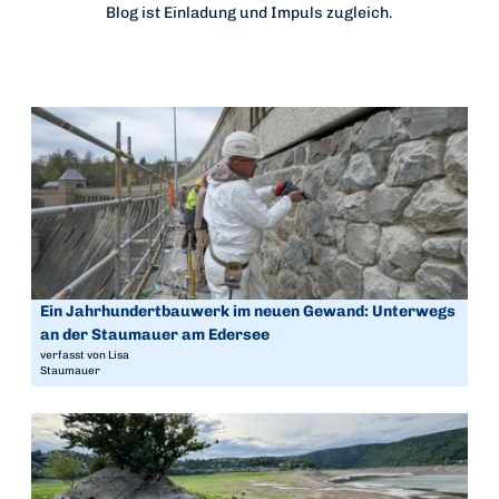
Blog ist Einladung und Impuls zugleich.
D
e
t
a
i
l
s
e
i
Ein Jahrhundertbauwerk im neuen Gewand: Unterwegs
© Lisa Brüne
t
an der Staumauer am Edersee
e
verfasst von Lisa
Staumauer
'
E
i
D
n
e
J
t
a
a