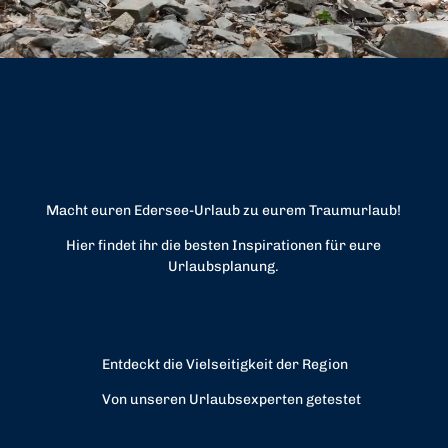
o
r
e
n
p
k
a
p
m
Macht euren Edersee-Urlaub zu eurem Traumurlaub!
Hier findet ihr die besten Inspirationen für eure
Urlaubsplanung.
Entdeckt die Vielseitigkeit der Region
Von unseren Urlaubsexperten getestet