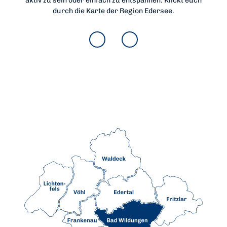
aktiv zu sein oder einfach zu entspannen. Klickt euch
durch die Karte der Region Edersee.
Bad Wildungen
Bad Wildungen begrüßt euch mit
historischer Altstadt, gemütlichen
Einkaufsmöglichkeiten und wohltuender
Kurtradition inmitten einer
beeindruckenden Naturkulisse. Ideal für
entspanntes Bummeln, Genießen und
Erholen.
Mehr erfahren