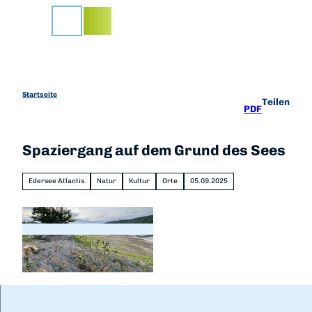
Z
u
Suche
m
I
n
h
a
Startseite
Teilen
PDF
l
t
Spaziergang auf dem Grund des Sees
Edersee Atlantis
Natur
Kultur
Orte
05.09.2025
© Sarah Riebling |
CC-BY-SA