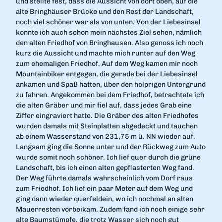
und stellte fest, dass die Aussicht von dort oben, auf die
alte Bringhäuser Brücke und den Rest der Landschaft,
noch viel schöner war als von unten. Von der Liebesinsel
konnte ich auch schon mein nächstes Ziel sehen, nämlich
den alten Friedhof von Bringhausen. Also genoss ich noch
kurz die Aussicht und machte mich runter auf den Weg
zum ehemaligen Friedhof. Auf dem Weg kamen mir noch
Mountainbiker entgegen, die gerade bei der Liebesinsel
ankamen und Spaß hatten, über den holprigen Untergrund
zu fahren. Angekommen bei dem Friedhof, betrachtete ich
die alten Gräber und mir fiel auf, dass jedes Grab eine
Ziffer eingraviert hatte. Die Gräber des alten Friedhofes
wurden damals mit Steinplatten abgedeckt und tauchen
ab einem Wasserstand von 231,75 m ü. NN wieder auf.
Langsam ging die Sonne unter und der Rückweg zum Auto
wurde somit noch schöner. Ich lief quer durch die grüne
Landschaft, bis ich einen alten gepflasterten Weg fand.
Der Weg führte damals wahrscheinlich vom Dorf raus
zum Friedhof. Ich lief ein paar Meter auf dem Weg und
ging dann wieder querfeldein, wo ich nochmal an alten
Mauerresten vorbeikam. Zudem fand ich noch einige sehr
alte Baumstümpfe, die trotz Wasser sich noch gut