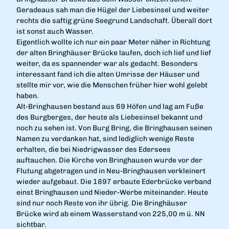
Geradeaus sah man die Hügel der Liebesinsel und weiter
rechts die saftig grüne Seegrund Landschaft. Überall dort
ist sonst auch Wasser.
Eigentlich wollte ich nur ein paar Meter näher in Richtung
der alten Bringhäuser Brücke laufen, doch ich lief und lief
weiter, da es spannender war als gedacht. Besonders
interessant fand ich die alten Umrisse der Häuser und
stellte mir vor, wie die Menschen früher hier wohl gelebt
haben.
Alt-Bringhausen bestand aus 69 Höfen und lag am Fuße
des Burgberges, der heute als Liebesinsel bekannt und
noch zu sehen ist. Von Burg Bring, die Bringhausen seinen
Namen zu verdanken hat, sind lediglich wenige Reste
erhalten, die bei Niedrigwasser des Edersees
auftauchen. Die Kirche von Bringhausen wurde vor der
Flutung abgetragen und in Neu-Bringhausen verkleinert
wieder aufgebaut. Die 1897 erbaute Ederbrücke verband
einst Bringhausen und Nieder-Werbe miteinander. Heute
sind nur noch Reste von ihr übrig. Die Bringhäuser
Brücke wird ab einem Wasserstand von 225,00 m ü. NN
sichtbar.