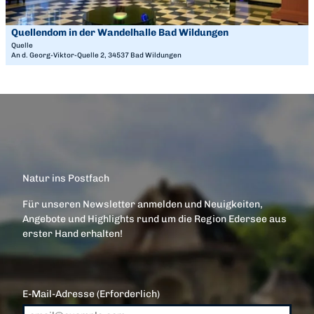
f
h
e
n
e
i
Quellendom in der Wandelhalle Bad Wildungen
Staatsbad Bad Wildungen GmbH |
CC-BY-SA
e
r
t
Quelle
n
m
An d. Georg-Viktor-Quelle 2, 34537 Bad Wildungen
e
e
'
'
Q
ö
u
f
e
f
l
n
l
e
e
n
n
Natur ins Postfach
d
Für unseren Newsletter anmelden und Neuigkeiten,
o
Angebote und Highlights rund um die Region Edersee aus
m
erster Hand erhalten!
i
n
d
e
E-Mail-Adresse
(Erforderlich)
r
W