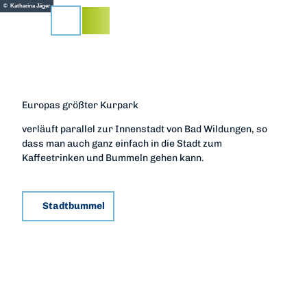
Z
© Katharina Jäger
u
Suche
m
I
n
h
a
Europas größter Kurpark
l
t
verläuft parallel zur Innenstadt von Bad Wildungen, so
dass man auch ganz einfach in die Stadt zum
Kaffeetrinken und Bummeln gehen kann.
Stadtbummel