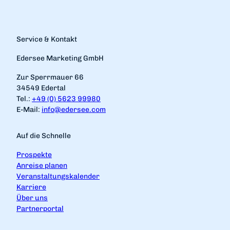
n
'
ö
f
Service & Kontakt
f
n
Edersee Marketing GmbH
e
Zur Sperrmauer 66
n
34549 Edertal
Tel.:
+49 (0) 5623 99980
E-Mail:
info@edersee.com
Auf die Schnelle
Prospekte
Anreise planen
Veranstaltungskalender
Karriere
Über uns
Partnerportal