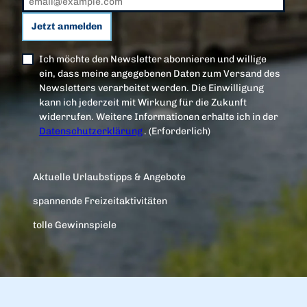
a
n
Jetzt anmelden
d
e
Ich möchte den Newsletter abonnieren und willige
l
ein, dass meine angegebenen Daten zum Versand des
h
Newsletters verarbeitet werden. Die Einwilligung
a
kann ich jederzeit mit Wirkung für die Zukunft
l
widerrufen. Weitere Informationen erhalte ich in der
l
Datenschutzerklärung
.
(Erforderlich)
e
B
a
Aktuelle Urlaubstipps & Angebote
d
W
spannende Freizeitaktivitäten
i
l
tolle Gewinnspiele
d
u
n
g
e