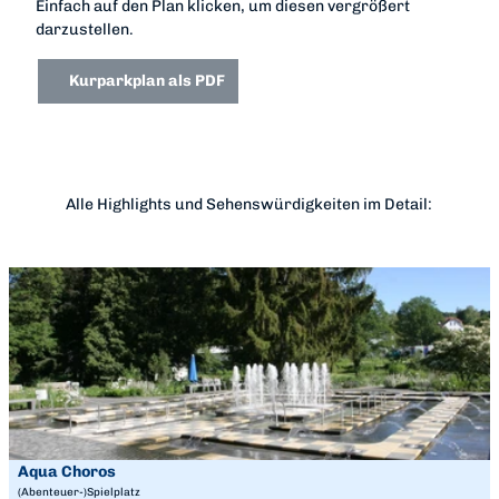
Einfach auf den Plan klicken, um diesen vergrößert
darzustellen.
Kurparkplan als PDF
Alle Highlights und Sehenswürdigkeiten im Detail:
D
e
t
a
i
l
s
e
i
Aqua Choros
Staatsbad Bad Wildungen |
CC-BY-SA
t
(Abenteuer-)Spielplatz