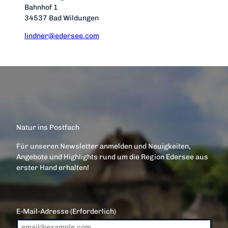
Bahnhof 1
34537 Bad Wildungen
T
lindner@edersee.com
u
b
Natur ins Postfach
e
Für unseren Newsletter anmelden und Neuigkeiten,
Angebote und Highlights rund um die Region Edersee aus
erster Hand erhalten!
-
E-Mail-Adresse
(Erforderlich)