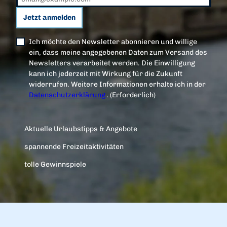
K
Jetzt anmelden
a
Ich möchte den Newsletter abonnieren und willige
ein, dass meine angegebenen Daten zum Versand des
Newsletters verarbeitet werden. Die Einwilligung
kann ich jederzeit mit Wirkung für die Zukunft
n
widerrufen. Weitere Informationen erhalte ich in der
Datenschutzerklärung
.
(Erforderlich)
a
Aktuelle Urlaubstipps & Angebote
spannende Freizeitaktivitäten
l
tolle Gewinnspiele