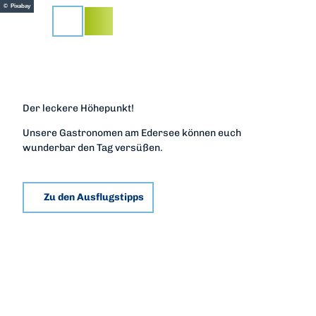
Z
© Pixabay
u
Suche
m
I
n
h
a
Der leckere Höhepunkt!
l
t
Unsere Gastronomen am Edersee können euch
wunderbar den Tag versüßen.
Zu den Ausflugstipps