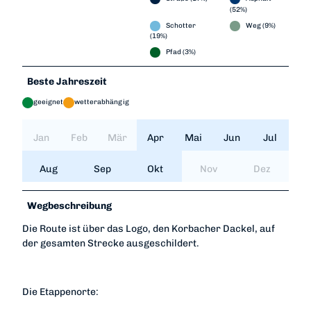
(52%)
Schotter
Weg (9%)
(19%)
Pfad (3%)
Beste Jahreszeit
geeignet
wetterabhängig
Jan
Feb
Mär
Apr
Mai
Jun
Jul
Aug
Sep
Okt
Nov
Dez
Wegbeschreibung
Die Route ist über das Logo, den Korbacher Dackel, auf
der gesamten Strecke ausgeschildert.
Die Etappenorte: