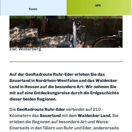
GPX
Route
20:00 h
210,46 km
© bevandert, Sauerland-Tourismus e.V. | KI-op
© bevandert, Sauerland-Tourismus e.V. | KI-op
1.728 m
1.717 m
timiert |
CC-BY-SA
timiert |
CC-BY-SA
204 m
693 m
489 m
Start: Winterberg
Ziel: Winterberg
© Tanja Evers, Sauerland-Tourismus e.V. | KI-optimiert |
CC-BY-SA
Auf der GeoRadroute Ruhr-Eder erleben Sie das
Sauerland in Nordrhein-Westfalen und das Waldecker
Land in Hessen auf die besondere Art: Wir nehmen Sie
mit auf eine Entdeckungsreise durch die Erdgeschichte
dieser beiden Regionen.
Die
GeoRadroute Ruhr-Eder
verbindet auf 210
Kilometern das
Sauerland
mit dem
Waldecker Land.
Sie
erleben die Regionen auf besondere Art und Weise:
Einerseits in den Tälern von Ruhr und Eder, andererseits