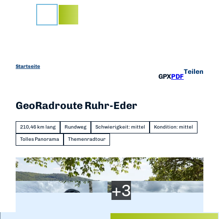
Z
u
Suche
m
I
n
h
a
Startseite
Teilen
GPX
PDF
l
t
GeoRadroute Ruhr-Eder
210,46 km lang
Rundweg
Schwierigkeit: mittel
Kondition: mittel
Tolles Panorama
Themenradtour