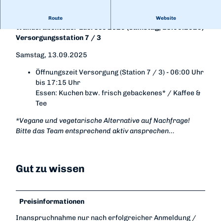
Versorgungsstation Goldhausen für das 24 Stunden-
Route
Website
Wanderabenteuer Edersee 2025 (Samstag, 13.09.2025)
Versorgungsstation 7 / 3
Samstag, 13.09.2025
Öffnungszeit Versorgung (Station 7 / 3) - 06:00 Uhr
bis 17:15 Uhr
Essen: Kuchen bzw. frisch gebackenes* / Kaffee &
Tee
*Vegane und vegetarische Alternative auf Nachfrage!
Bitte das Team entsprechend aktiv ansprechen...
Gut zu wissen
Preisinformationen
Inanspruchnahme nur nach erfolgreicher Anmeldung /