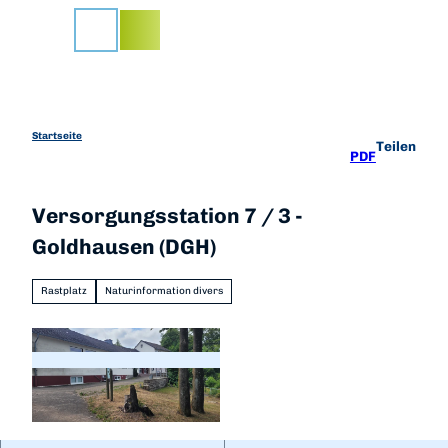
Z
u
Suche
m
I
n
h
a
Startseite
Teilen
PDF
l
t
Versorgungsstation 7 / 3 -
Goldhausen (DGH)
Rastplatz
Naturinformation divers
© Karuna Eckel |
CC-BY-SA