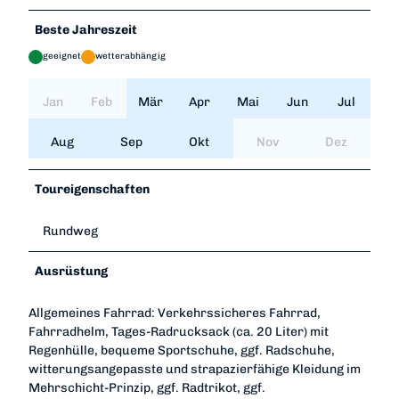
Beste Jahreszeit
geeignet
wetterabhängig
Jan
Feb
Mär
Apr
Mai
Jun
Jul
Aug
Sep
Okt
Nov
Dez
Toureigenschaften
Rundweg
Ausrüstung
Allgemeines Fahrrad: Verkehrssicheres Fahrrad,
Fahrradhelm, Tages-Radrucksack (ca. 20 Liter) mit
Regenhülle, bequeme Sportschuhe, ggf. Radschuhe,
witterungsangepasste und strapazierfähige Kleidung im
Mehrschicht-Prinzip, ggf. Radtrikot, ggf.