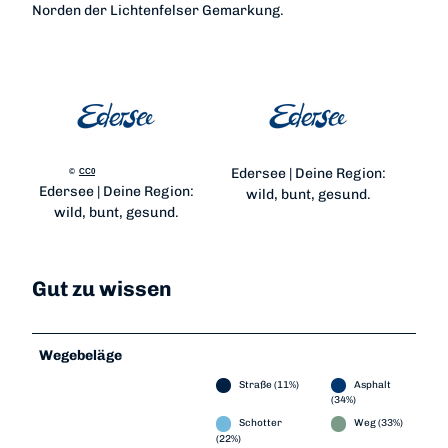
Norden der Lichtenfelser Gemarkung.
Edersee | Deine Region:
©
CC0
Edersee | Deine Region:
wild, bunt, gesund.
wild, bunt, gesund.
Gut zu wissen
Wegebeläge
Straße (11%)
Asphalt
(34%)
Schotter
Weg (33%)
(22%)