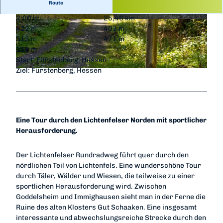
Route
2:00 h
25,46 km
© Katharina Jaeger, Edersee | Deine Region: wil
© Katharina Jaeger, Edersee | Deine Region: wil
422 m
403 m
d, bunt, gesund.
d, bunt, gesund.
313 m
471 m
158 m
Start: Fürstenberg, Hessen
Ziel: Fürstenberg, Hessen
© Markus Balkow, Edersee | Deine Region: wild, bunt, gesund. |
CC-BY-ND
Eine Tour durch den Lichtenfelser Norden mit sportlicher
Herausforderung.
Der Lichtenfelser Rundradweg führt quer durch den
nördlichen Teil von Lichtenfels. Eine wunderschöne Tour
durch Täler, Wälder und Wiesen, die teilweise zu einer
sportlichen Herausforderung wird. Zwischen
Goddelsheim und Immighausen sieht man in der Ferne die
Ruine des alten Klosters Gut Schaaken. Eine insgesamt
interessante und abwechslungsreiche Strecke durch den