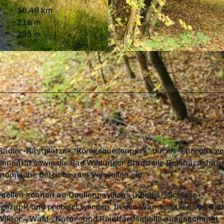
16,49 km
218 m
395 m
© Sarah Riebeling, Edersee | Deine Region: wild, bunt, 
Radler-Rastplatzes "Königsquellenpark" durch "Europas g
lenental sowie die Bad Wildunger Stadtteile Reinhardshau
onomische Betriebe zum Verweilen ein.
uellen können an Quellenpavillons (Königs-, Schloss-,
le) gezapft und probiert werden. In den Wandelhallen von Bad
iktor-, Wald-, Natur- und Reinhardsquelle ausgeschenkt.