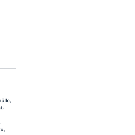
ülle,
t-
.
ku,