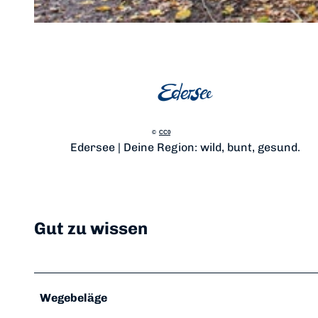
© Sarah Riebeling, Edersee | Deine Region: wild, bunt, gesund. |
CC0
©
CC0
Edersee | Deine Region: wild, bunt, gesund.
Gut zu wissen
Wegebeläge