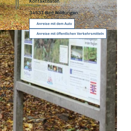
Kontaktdaten
34537
Bad Wildungen
Anreise mit dem Auto
gesund. |
CC0
Anreise mit öffentlichen Verkehrsmitteln
rößten
sen