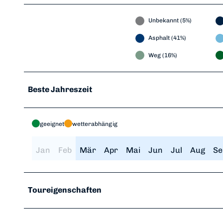
Unbekannt (5%)
Asphalt (41%)
Weg (16%)
Beste Jahreszeit
geeignet
wetterabhängig
Jan
Feb
Mär
Apr
Mai
Jun
Jul
Aug
Se
Toureigenschaften