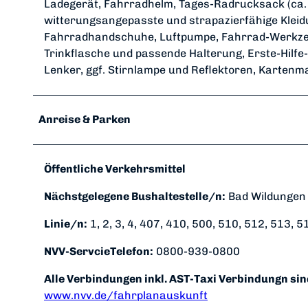
Ladegerät, Fahrradhelm, Tages-Radrucksack (ca. 
witterungsangepasste und strapazierfähige Kleidun
Fahrradhandschuhe, Luftpumpe, Fahrrad-Werkzeu
Trinkflasche und passende Halterung, Erste-Hilfe
Lenker, ggf. Stirnlampe und Reflektoren, Kartenma
Anreise & Parken
Öffentliche Verkehrsmittel
Nächstgelegene Bushaltestelle/n:
Bad Wildungen
Linie/n:
1, 2, 3, 4, 407, 410, 500, 510, 512, 513, 5
NVV-ServcieTelefon:
0800-939-0800
Alle Verbindungen inkl. AST-Taxi Verbindungn si
www.nvv.de/fahrplanauskunft