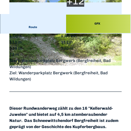
GPX
Route
1:00 h
4,46 km
© Schröder, Naturpark Kellerwald-Edersee
© Gereon Schoplick, Stadtmarketing Bad Wildu
111 m
111 m
ngen, Edersee | Deine Region: wild, bunt, gesun
d.
319 m
390 m
71 m
Start: Wanderparkplatz Bergwerk (Bergfreiheit, Bad
Wildungen)
© Gereon Schoplick, Stadtmarketing Bad Wildungen, Edersee |
CC-BY-SA
Ziel: Wanderparkplatz Bergwerk (Bergfreiheit, Bad
Wildungen)
Dieser Rundwanderweg zählt zu den 16 "Kellerwald-
Juwelen" und bietet auf 4,5 km atemberaubender
Natur. Das Schneewittchendorf Bergfreiheit ist zudem
geprägt von der Geschichte des Kupferbergbaus.