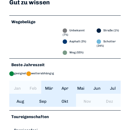
Gut zu wissen
Wegebeläge
Unbekannt
Straße (1%)
(7%)
Asphalt (3%)
Schotter
(34%)
Weg (55%)
Beste Jahreszeit
geeignet
wetterabhängig
Jan
Feb
Mär
Apr
Mai
Jun
Jul
Aug
Sep
Okt
Nov
Dez
Toureigenschaften