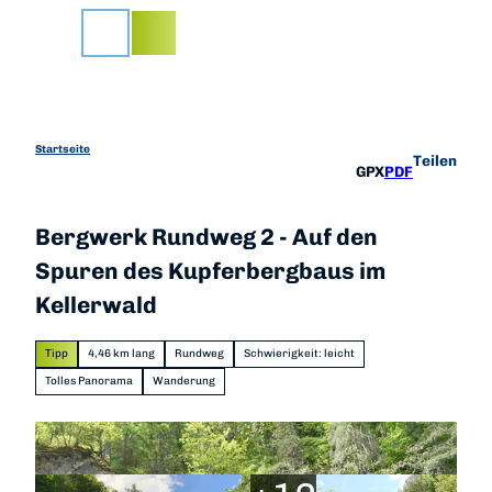
Z
u
Suche
m
I
n
h
a
Startseite
Teilen
GPX
PDF
l
t
Bergwerk Rundweg 2 - Auf den
Spuren des Kupferbergbaus im
Kellerwald
Tipp
4,46 km lang
Rundweg
Schwierigkeit: leicht
Tolles Panorama
Wanderung