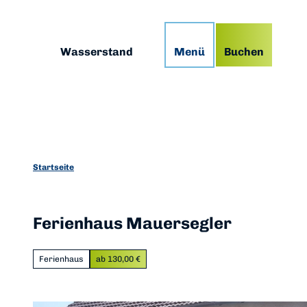
Z
g
Podcast
Prospekte
App
u
m
Suche
Wasserstand
Menü
Buchen
I
n
h
a
l
t
Startseite
Ferienhaus Mauersegler
Ferienhaus
ab 130,00 €