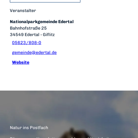
Veranstalter
Nationalparkgemeinde Edertal
Bahnhofstraße 25
34549
Edertal
- Giflitz
05623/808-0
gemeinde@edertal.de
Website
Natur ins Postfach