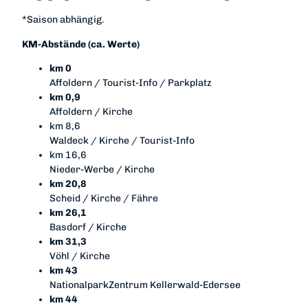
*Saison abhängig.
KM-Abstände (ca. Werte)
km 0
Affoldern / Tourist-Info / Parkplatz
km 0,9
Affoldern / Kirche
km 8,6
Waldeck / Kirche / Tourist-Info
km 16,6
Nieder-Werbe / Kirche
km 20,8
Scheid / Kirche / Fähre
km 26,1
Basdorf / Kirche
km 31,3
Vöhl / Kirche
km 43
NationalparkZentrum Kellerwald-Edersee
km 44