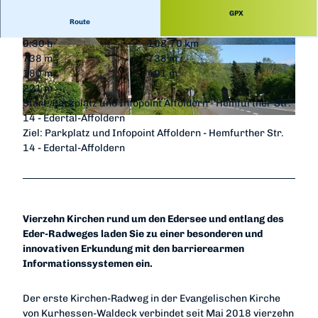
GPX
Route
9:30 h
108,70 km
© Heinrich Kowalski, Edersee | Deine Region: w
© Heinrich Kowalski, Edersee | Deine Region: w
738 m
738 m
ild, bunt, gesund. |
CC-BY-SA
ild, bunt, gesund. |
CC-BY-SA
180 m
401 m
221 m
Start: Parkplatz und Infopoint Affoldern - Hemfurther Str.
14 - Edertal-Affoldern
© Karuna Eckel, Eder-Radweg |
CC0
Ziel: Parkplatz und Infopoint Affoldern - Hemfurther Str.
14 - Edertal-Affoldern
Vierzehn Kirchen rund um den Edersee und entlang des
Eder-Radweges laden Sie zu einer besonderen und
innovativen Erkundung mit den barrierearmen
Informationssystemen ein.
Der erste Kirchen-Radweg in der Evangelischen Kirche
von Kurhessen-Waldeck verbindet seit Mai 2018 vierzehn