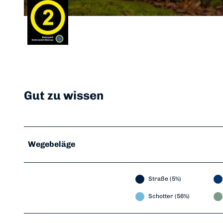
© Heinrich Kowalski, Edersee | Deine Region: wild, bunt, gesund.
Gut zu wissen
Wegebeläge
Straße (5%)
Schotter (56%)