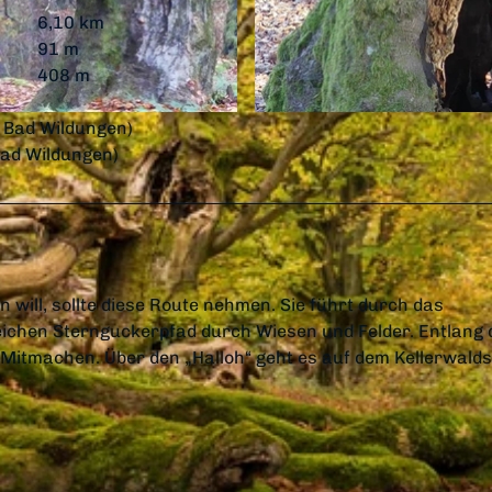
6,10 km
91 m
408 m
© Gereon Schoplick, Stadtmarketing Bad Wildungen
 Bad Wildungen)
Bad Wildungen)
will, sollte diese Route nehmen. Sie führt durch das
ichen Sternguckerpfad durch Wiesen und Felder. Entlang 
Mitmachen. Über den „Halloh“ geht es auf dem Kellerwalds