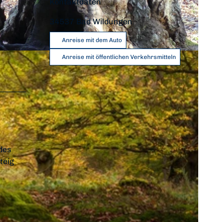
Kontaktdaten
34537
Bad Wildungen
Anreise mit dem Auto
Anreise mit öffentlichen Verkehrsmitteln
des
teig