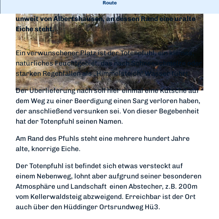
Route
Der Totenpfuhl ist ein abflussloser mooriger Teich
unweit von Albertshausen, an dessen Rand eine uralte
Eiche steht.
Ein verwunschener Platz ist der Totenpfuhl, ein kleines,
natürliches Feuchtgebiet, das nach Schneeschmelze oder
© Gereon Schoplick, Stadtmarketing Bad Wildungen, Edersee | Deine Region: wild, bunt, gesund.
starken Regenfällen als „Himmelsteich“ Wasser führt.
Der Überlieferung nach soll hier einmal eine Kutsche auf
© Gereon Schoplick, Stadtmarketing Bad Wildungen, Edersee | Deine Region: wild, bunt, gesund.
dem Weg zu einer Beerdigung einen Sarg verloren haben,
der anschließend versunken sei. Von dieser Begebenheit
hat der Totenpfuhl seinen Namen.
Am Rand des Pfuhls steht eine mehrere hundert Jahre
alte, knorrige Eiche.
Der Totenpfuhl ist befindet sich etwas versteckt auf
einem Nebenweg, lohnt aber aufgrund seiner besonderen
Atmosphäre und Landschaft einen Abstecher, z.B. 200m
vom Kellerwaldsteig abzweigend. Erreichbar ist der Ort
auch über den Hüddinger Ortsrundweg Hü3.