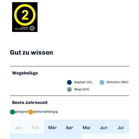
Gut zu wissen
Wegebeläge
Asphalt (1%)
Schotter (58%)
Weg (41%)
Beste Jahreszeit
geeignet
wetterabhängig
Jan
Feb
Mär
Apr
Mai
Jun
Jul