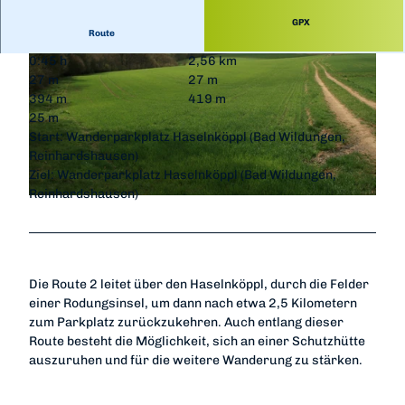
GPX
Route
0:45 h
2,56 km
27 m
27 m
394 m
419 m
25 m
Start: Wanderparkplatz Haselnköppl (Bad Wildungen,
Reinhardshausen)
© Gereon Schoplick, Stadtmarketing Bad Wildungen
Ziel: Wanderparkplatz Haselnköppl (Bad Wildungen,
Reinhardshausen)
© Naturpark Kellerwald-Edersee, Edersee | Deine Region: wild, bunt, gesund.
Die Route 2 leitet über den Haselnköppl, durch die Felder
einer Rodungsinsel, um dann nach etwa 2,5 Kilometern
zum Parkplatz zurückzukehren. Auch entlang dieser
Route besteht die Möglichkeit, sich an einer Schutzhütte
auszuruhen und für die weitere Wanderung zu stärken.