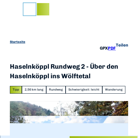
Z
u
Suche
m
I
n
h
a
Startseite
Teilen
GPX
PDF
l
t
Haselnköppl Rundweg 2 - Über den
Haselnköppl ins Wölftetal
Tipp
2,56 km lang
Rundweg
Schwierigkeit: leicht
Wanderung