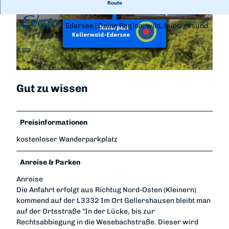
Route
Edersee | Deine Region: wild, bunt, gesund.
© Naturpark Kellerwald-Edersee, Edersee | Dein
© Naturpark Kellerwald-Edersee, Edersee | Dein
e Region: wild, bunt, gesund.
e Region: wild, bunt, gesund.
©
CC0
© Karuna Eckel, Edersee | Deine Region: wild, bunt, gesund. |
CC-BY-SA
Gut zu wissen
Preisinformationen
kostenloser Wanderparkplatz
Anreise & Parken
Anreise
Die Anfahrt erfolgt aus Richtug Nord-Osten (Kleinern)
kommend auf der L3332 Im Ort Gellershausen bleibt man
auf der Ortsstraße "In der Lücke, bis zur
Rechtsabbiegung in die Wesebachstraße. Dieser wird