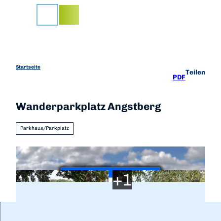
Z
u
Suche
m
I
n
h
a
Startseite
Teilen
PDF
l
t
Wanderparkplatz Angstberg
Parkhaus/Parkplatz