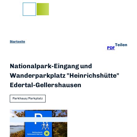
Z
u
Suche
m
I
n
h
a
Startseite
Teilen
PDF
l
t
Nationalpark-Eingang und
Wanderparkplatz "Heinrichshütte"
Edertal-Gellershausen
Parkhaus/Parkplatz