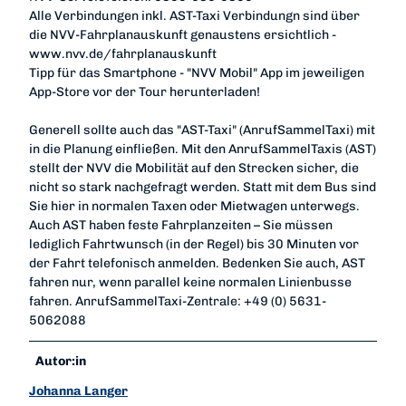
Alle Verbindungen inkl. AST-Taxi Verbindungn sind über
die NVV-Fahrplanauskunft genaustens ersichtlich -
www.nvv.de/fahrplanauskunft
Tipp für das Smartphone - "NVV Mobil" App im jeweiligen
App-Store vor der Tour herunterladen!
Generell sollte auch das "AST-Taxi" (AnrufSammelTaxi) mit
in die Planung einfließen. Mit den AnrufSammelTaxis (AST)
stellt der NVV die Mobilität auf den Strecken sicher, die
nicht so stark nachgefragt werden. Statt mit dem Bus sind
Sie hier in normalen Taxen oder Mietwagen unterwegs.
Auch AST haben feste Fahrplanzeiten – Sie müssen
lediglich Fahrtwunsch (in der Regel) bis 30 Minuten vor
der Fahrt telefonisch anmelden. Bedenken Sie auch, AST
fahren nur, wenn parallel keine normalen Linienbusse
fahren. AnrufSammelTaxi-Zentrale: +49 (0) 5631-
5062088
Autor:in
Johanna Langer