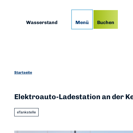
Z
g
Podcast
Prospekte
App
u
m
Suche
Wasserstand
Menü
Buchen
I
n
h
a
l
t
Startseite
Elektroauto-Ladestation an der Ke
eTankstelle