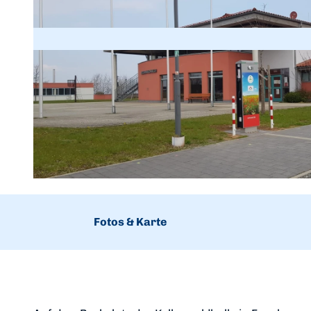
© Karuna Eckel, Edersee | Deine Region: wild, bunt, gesund. |
CC-BY
Fotos & Karte