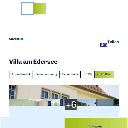
Z
u
Suche
m
I
n
h
a
Startseite
Teilen
PDF
l
t
Villa am Edersee
Appartement
Ferienwohnung
Ferienhaus
(DTV)
ab 73,00 €
Anfragen