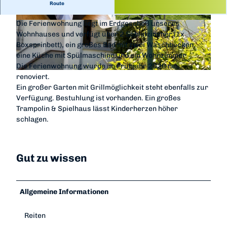
4 Gesamt- Betten (1 Ferienwohnung)
Route
Die Ferienwohnung liegt im Erdgeschoß unseres
© im-web.de/ Edersee Marketing GmbH
© im-web.de/ Edersee Marketing GmbH
Wohnhauses und verfügt über 2 Schlafzimmer (1x
Boxsprinbett), ein großes Bad mit zwei Waschbecken,
eine Küche mit Spülmaschine und ein Wohnzimmer.
Die Ferienwohnung wurde im Frühjahr 2020 neu
© im-web.de/ Edersee Marketing GmbH
renoviert.
Ein großer Garten mit Grillmöglichkeit steht ebenfalls zur
Verfügung. Bestuhlung ist vorhanden. Ein großes
Trampolin & Spielhaus lässt Kinderherzen höher
schlagen.
Gut zu wissen
Allgemeine Informationen
Reiten