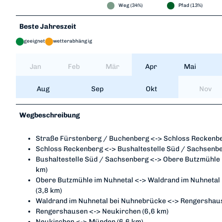
Weg (34%)
Pfad (13%)
Beste Jahreszeit
geeignet
wetterabhängig
Jan
Feb
Mär
Apr
Mai
Aug
Sep
Okt
Nov
Wegbeschreibung
Straße Fürstenberg / Buchenberg <-> Schloss Reckenbe
Schloss Reckenberg <-> Bushaltestelle Süd / Sachsenbe
Bushaltestelle Süd / Sachsenberg <-> Obere Butzmühle 
km)
Obere Butzmühle im Nuhnetal <-> Waldrand im Nuhnetal
(3,8 km)
Waldrand im Nuhnetal bei Nuhnebrücke <-> Rengershaus
Rengershausen <-> Neukirchen (6,6 km)
Neukirchen <-> Münden (6,6 km)