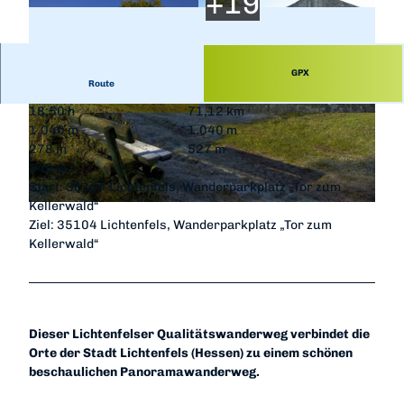
GPX
Route
18:50 h
71,12 km
© Katharina Jaeger, Edersee | Deine Region: wil
© Katharina Jaeger, Edersee | Deine Region: wil
1.040 m
1.040 m
d, bunt, gesund.
d, bunt, gesund.
278 m
527 m
249 m
Start: 35104 Lichtenfels, Wanderparkplatz „Tor zum
Kellerwald“
© Katharina Jaeger, Edersee | Deine Region: wild, bunt, gesund.
Ziel: 35104 Lichtenfels, Wanderparkplatz „Tor zum
Kellerwald“
Dieser Lichtenfelser Qualitätswanderweg verbindet die
Orte der Stadt Lichtenfels (Hessen) zu einem schönen
beschaulichen Panoramawanderweg.