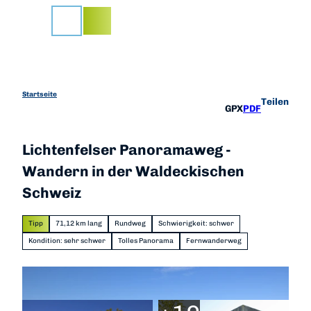
Z
u
Suche
m
I
n
h
a
Startseite
Teilen
GPX
PDF
l
t
Lichtenfelser Panoramaweg -
Wandern in der Waldeckischen
Schweiz
Tipp
71,12 km lang
Rundweg
Schwierigkeit: schwer
Kondition: sehr schwer
Tolles Panorama
Fernwanderweg