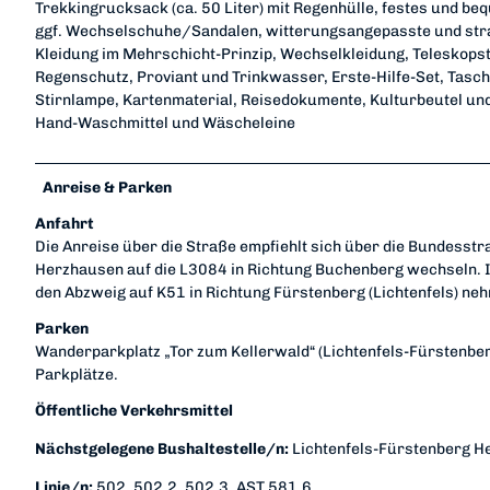
Trekkingrucksack (ca. 50 Liter) mit Regenhülle, festes und 
ggf. Wechselschuhe/Sandalen, witterungsangepasste und str
Kleidung im Mehrschicht-Prinzip, Wechselkleidung, Teleskops
Regenschutz, Proviant und Trinkwasser, Erste-Hilfe-Set, Tas
Stirnlampe, Kartenmaterial, Reisedokumente, Kulturbeutel un
Hand-Waschmittel und Wäscheleine
Anreise & Parken
Anfahrt
Die Anreise über die Straße empfiehlt sich über die Bundesstr
Herzhausen auf die L3084 in Richtung Buchenberg wechseln. 
den Abzweig auf K51 in Richtung Fürstenberg (Lichtenfels) ne
Parken
Wanderparkplatz „Tor zum Kellerwald“ (Lichtenfels-Fürstenber
Parkplätze.
Öffentliche Verkehrsmittel
Nächstgelegene Bushaltestelle/n:
Lichtenfels-Fürstenberg He
Linie/n:
502, 502.2, 502.3, AST 581.6