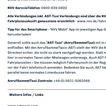
NVV-ServcieTelefon:
0800-939-0800
Alle Verbindungen inkl. AST-Taxi Verbindungn sind über die N
Fahrplanauskunft genaustens ersichtlich
- www.nvv.de/fahr
Tipp für das Smartphone
- "NVV Mobil" App im jeweiligen App-S
herunterladen!
Generell sollte auch das
"AST-Taxi" (AnrufSammelTaxi)
mit in 
einfließen. Mit den AnrufSammelTaxis (AST) stellt der NVV die M
Strecken sicher, die nicht so stark nachgefragt werden. Statt 
hier in normalen Taxen oder Mietwagen unterwegs. Auch AST 
Fahrplanzeiten – Sie müssen lediglich Fahrtwunsch (in der Reg
vor der Fahrt telefonisch anmelden. Bedenken Sie auch, AST f
parallel keine normalen Linienbusse fahren.
AnrufSammelTaxi-Zentrale:
+49 (0) 5631-5062088
Weitere Infos / Links
www.edersee.com