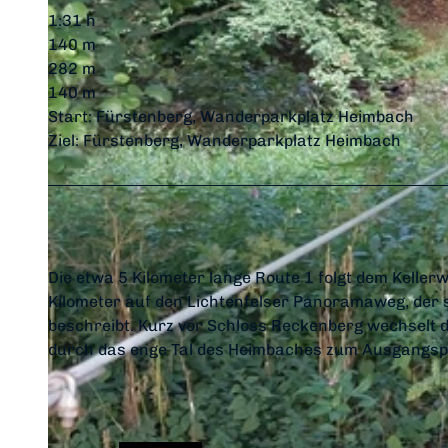
1:31 h
140 m
282 m
140 m
Start: Fürstenberg, Wanderparkplatz Heimbach
Ziel: Fürstenberg, Wanderparkplatz Heimbach
Die etwa 5 Kilometer lange Route 1 folgt dem Kelle
Kilometer auf den Lichtenfelser Panoramaweg, der 
beschreibt. Kurz vor Schloss Reckenberg wechselt d
durch das enge Tal des Heimbaches zum Ausgangsp