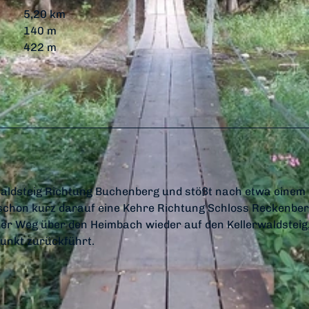
5,20 km
140 m
422 m
rwaldsteig Richtung Buchenberg und stößt nach etwa einem
schon kurz darauf eine Kehre Richtung Schloss Reckenbe
er Weg über den Heimbach wieder auf den Kellerwaldsteig,
unkt zurückführt.