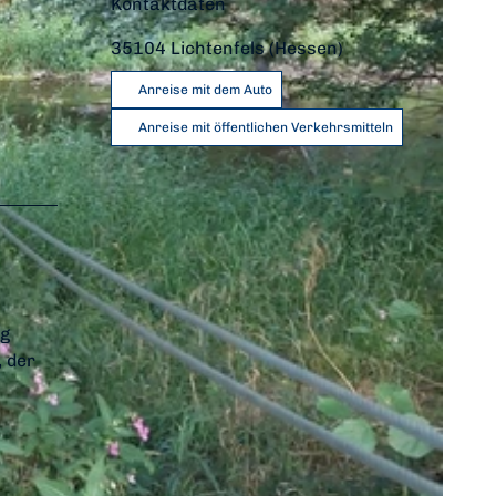
Kontaktdaten
35104
Lichtenfels (Hessen)
Anreise mit dem Auto
Anreise mit öffentlichen Verkehrsmitteln
rg
 der