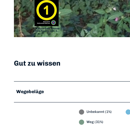
© Karuna Eckel, Edersee | Deine Region: wild, bunt, gesund.
© Karuna Eckel, Edersee
| Deine Region: wild, bun
t, gesund.
© Sven Bökenschmidt, Edersee | Deine Region: wild, bunt, gesund.
Gut zu wissen
Wegebeläge
Unbekannt (1%)
Weg (31%)