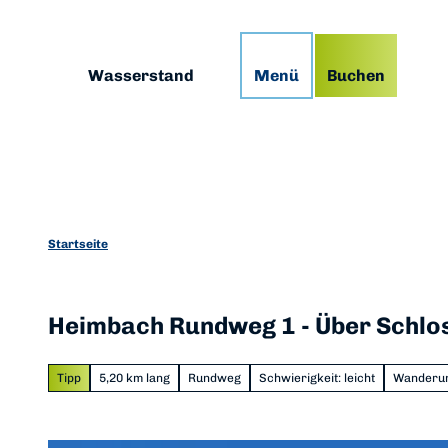
Z
g
Podcast
Prospekte
App
u
m
Suche
Wasserstand
Menü
Buchen
I
n
h
a
l
t
Startseite
Heimbach Rundweg 1 - Über Schlos
Tipp
5,20 km lang
Rundweg
Schwierigkeit: leicht
Wanderu