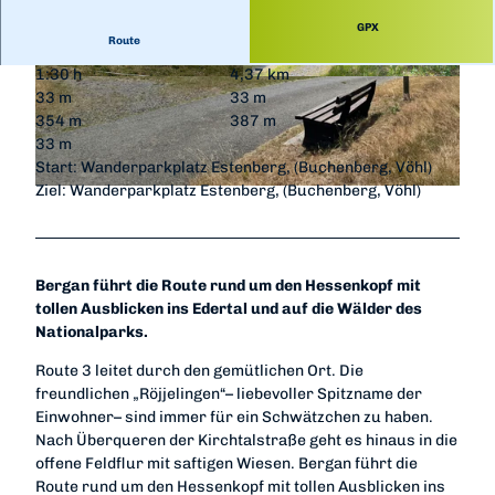
GPX
Route
1:30 h
4,37 km
© Paula Schröder, Naturpark Kellerwald-Ederse
© Paula Schröder, Naturpark Kellerwald-Ederse
33 m
33 m
e
e |
CC-BY-SA
354 m
387 m
33 m
Start: Wanderparkplatz Estenberg, (Buchenberg, Vöhl)
Ziel: Wanderparkplatz Estenberg, (Buchenberg, Vöhl)
© Paula Schröder, Naturpark Kellerwald-Edersee |
CC-BY-SA
Bergan führt die Route rund um den Hessenkopf mit
tollen Ausblicken ins Edertal und auf die Wälder des
Nationalparks.
Route 3 leitet durch den gemütlichen Ort. Die
freundlichen „Röjjelingen“– liebevoller Spitzname der
Einwohner– sind immer für ein Schwätzchen zu haben.
Nach Überqueren der Kirchtalstraße geht es hinaus in die
offene Feldflur mit saftigen Wiesen. Bergan führt die
Route rund um den Hessenkopf mit tollen Ausblicken ins