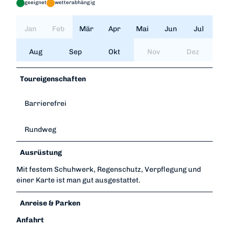
geeignet
wetterabhängig
Jan
Feb
Mär
Apr
Mai
Jun
Jul
Aug
Sep
Okt
Nov
Dez
Toureigenschaften
Barrierefrei
Rundweg
Ausrüstung
Mit festem Schuhwerk, Regenschutz, Verpflegung und
einer Karte ist man gut ausgestattet.
Anreise & Parken
Anfahrt