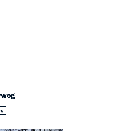
rweg
ng