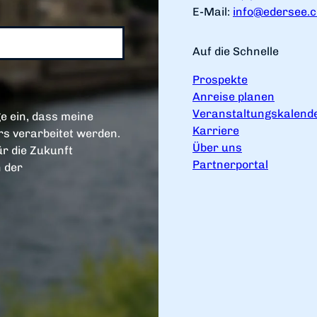
E-Mail:
info@edersee.
Auf die Schnelle
Prospekte
Anreise planen
Veranstaltungskalend
e ein, dass meine
Karriere
s verarbeitet werden.
Über uns
ür die Zukunft
Partnerportal
n der