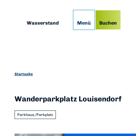
Z
g
Podcast
Prospekte
App
u
m
Suche
Wasserstand
Menü
Buchen
I
n
h
a
l
t
Startseite
Wanderparkplatz Louisendorf
Parkhaus/Parkplatz