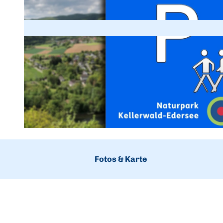
© Karuna Eckel, Edersee | Deine Region: wild, bunt, gesund. |
CC-BY-SA
Fotos & Karte