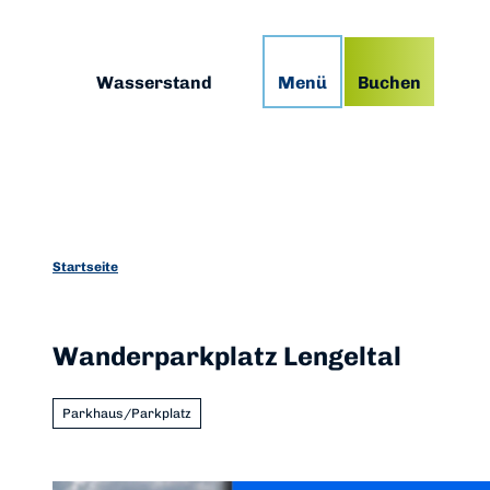
Z
g
Podcast
Prospekte
App
u
m
Suche
Wasserstand
Menü
Buchen
I
n
h
a
l
t
Startseite
Wanderparkplatz Lengeltal
Parkhaus/Parkplatz