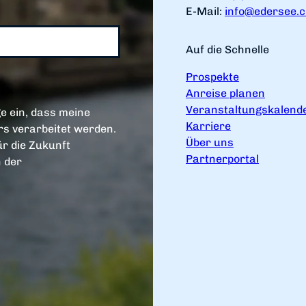
E-Mail:
info@edersee.
Auf die Schnelle
Prospekte
Anreise planen
Veranstaltungskalend
e ein, dass meine
Karriere
s verarbeitet werden.
Über uns
ür die Zukunft
Partnerportal
n der