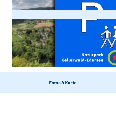
© Karuna Eckel, Edersee | Deine Region: wild, bunt, gesund. |
CC-BY-SA
Fotos & Karte