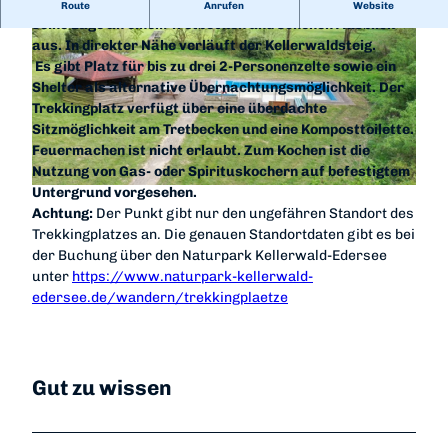
Unser Trekkingplatz Tannengarten zeichnet sich durch
Route
Anrufen
Website
seine Lage an einem Tretbecken und schönen Ausblick
aus. In direkter Nähe verläuft der
Kellerwaldsteig
.
Es gibt Platz für bis zu drei 2-Personenzelte sowie ein
Shelter als alternative Übernachtungsmöglichkeit. Der
Trekkingplatz verfügt über eine überdachte
Sitzmöglichkeit am Tretbecken und eine Komposttoilette.
© Martin Amend | Naturpark Kellerwald-Edersee |
CC-BY-SA
Feuermachen ist nicht erlaubt. Zum Kochen ist die
Nutzung von Gas- oder Spirituskochern auf befestigtem
Untergrund vorgesehen.
© Martin Amend | Naturpark Kellerwald-Edersee |
CC-BY-NC
Achtung:
Der Punkt gibt nur den ungefähren Standort des
Trekkingplatzes an. Die genauen Standortdaten gibt es bei
der Buchung über den Naturpark Kellerwald-Edersee
unter
https://www.naturpark-kellerwald-
edersee.de/wandern/trekkingplaetze
Gut zu wissen