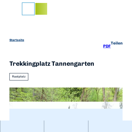
Z
u
Suche
m
I
n
h
a
Startseite
Teilen
PDF
l
t
Trekkingplatz Tannengarten
Rastplatz