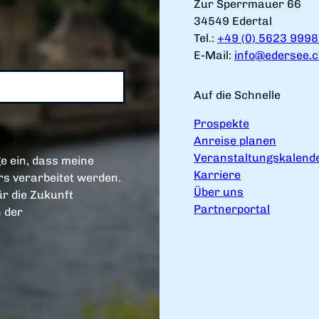
Zur Sperrmauer 66
34549 Edertal
Tel.:
+49 (0) 5623 999
E-Mail:
info@edersee.
Auf die Schnelle
Prospekte
Anreise planen
Veranstaltungskalend
e ein, dass meine
Karriere
s verarbeitet werden.
Über uns
ür die Zukunft
Partnerportal
n der