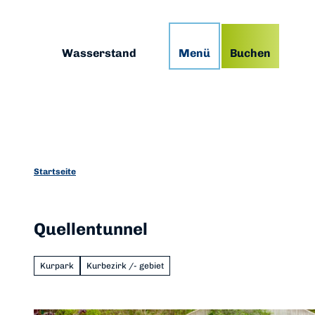
Z
g
Podcast
Prospekte
App
u
m
Suche
Wasserstand
Menü
Buchen
I
n
h
a
l
t
Startseite
Quellentunnel
Kurpark
Kurbezirk /- gebiet