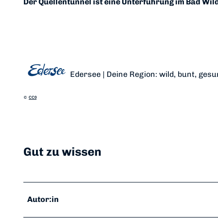
Der Quellentunnel ist eine Unterführung im Bad Wi
Edersee | Deine Region: wild, bunt, gesu
©
CC0
Gut zu wissen
Autor:in