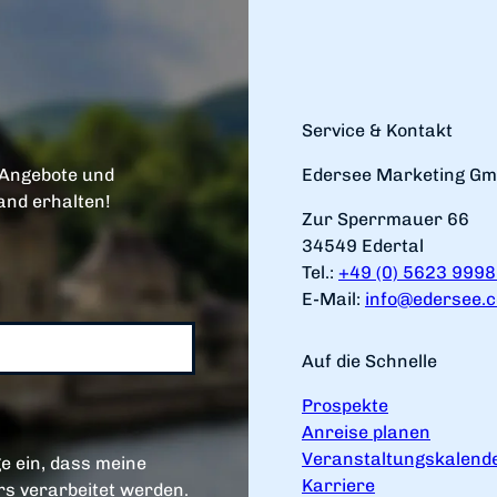
Service & Kontakt
 Angebote und
Edersee Marketing G
and erhalten!
Zur Sperrmauer 66
34549 Edertal
Tel.:
+49 (0) 5623 999
E-Mail:
info@edersee.
Auf die Schnelle
Prospekte
Anreise planen
Veranstaltungskalend
e ein, dass meine
Karriere
s verarbeitet werden.