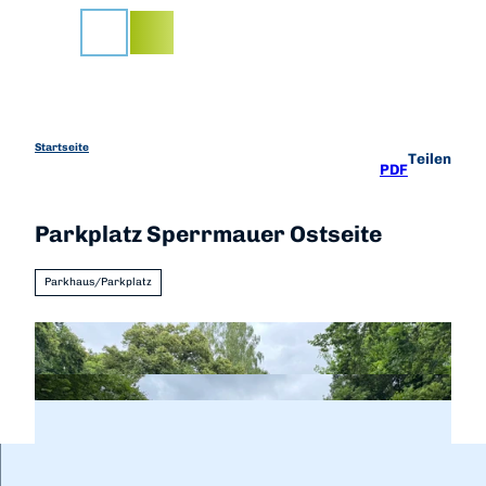
Z
u
Suche
m
I
n
h
a
Startseite
Teilen
PDF
l
t
Parkplatz Sperrmauer Ostseite
Parkhaus/Parkplatz