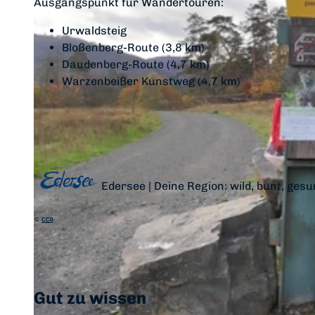
Ausgangspunkt für Wandertouren:
Urwaldsteig
Bloßenberg-Route (3,8 km)
Daudenberg-Route (4,7 km)
Warzenbeißer Kunstweg (4,7 km)
Edersee | Deine Region: wild, bunt, gesu
©
CC0
Gut zu wissen