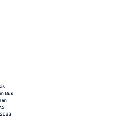
xis
dem Bus
sen
 AST
62088