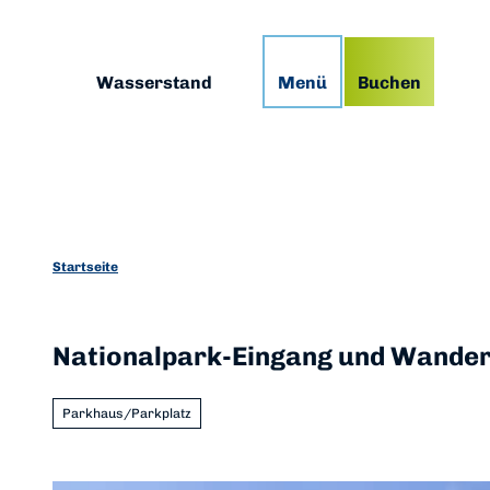
Z
g
Podcast
Prospekte
App
u
m
Suche
Wasserstand
Menü
Buchen
I
n
h
a
l
t
Startseite
Nationalpark-Eingang und Wander
Parkhaus/Parkplatz