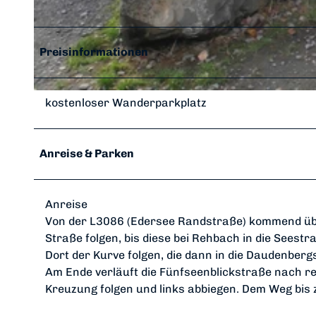
© Karuna Eckel, Edersee | Deine Region: wild, bunt, gesund.
Preisinformationen
© Johanna Eimannsberger, Edersee | Deine Region: wild, bunt, gesund.
kostenloser Wanderparkplatz
Anreise & Parken
Anreise
Von der L3086 (Edersee Randstraße) kommend übe
Straße folgen, bis diese bei Rehbach in die Seest
Dort der Kurve folgen, die dann in die Daudenber
Am Ende verläuft die Fünfseenblickstraße nach re
Kreuzung folgen und links abbiegen. Dem Weg bis 