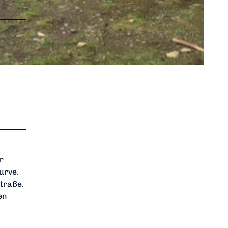
r
urve.
traße.
en