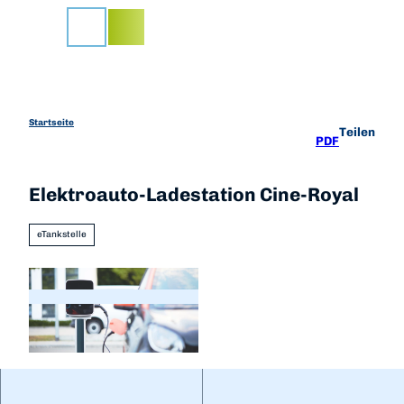
Z
u
Suche
m
I
n
h
a
Startseite
Teilen
PDF
l
t
Elektroauto-Ladestation Cine-Royal
eTankstelle
©
CC0