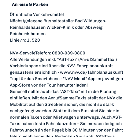
Anreise & Parken
Öffentliche Verkehrsmittel
Nächstgelegene Bushaltestelle: Bad Wildungen-
Reinhardshausen Wicker-Klinik oder Abzweig
Reinhardshausen
Linie/n: 1, 520
NVV-ServcieTelefon: 0800-939-0800
Alle Verbindungen inkl. "AST-Taxi" (AnrufSammelTaxi)
Verbindungen sind über die NVV-Fahrplanauskunft
genaustens ersichtlich - www.nvv.de/fahrplanauskunft
Tipp für das Smartphone - "NVV Mobil" App im jeweiligen
App-Store vor der Tour herunterladen!
Generell sollte auch das "AST-Taxi" mit in die Planung
einfließen. Mit den AnrufSammelTaxis stellt der NVV die
Mobilität auf den Strecken sicher, die nicht so stark
nachgefragt werden. Statt mit dem Bus sind Sie hier in
normalen Taxen oder Mietwagen unterwegs. Auch AST-
Taxis haben feste Fahrplanzeiten – Sie müssen lediglich
Fahrtwunsch (in der Regel) bis 30 Minuten vor der Fahrt
telefonisch anmelden. Bedenken Sie auch, AST-Taxis