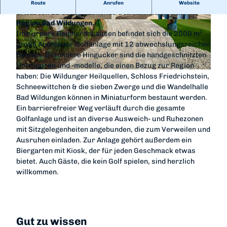
Erlebt auf 2000 m² ein spannendes Golfabenteuer. Euch
Route
Anrufen
Website
erwarten 12 beeindruckende Golfbahnen rund um die
Region Bad Wildungen.
© Abenteuergolf Reinhardshausen, Koschargr
© Abenteuergolf Reinhardshausen, Koschargr
aphy |
CC-BY-SA
aphy |
CC-BY-SA
Im Kurpark Reinhardshausen befindet sich die 2000 m²
große Abenteuer Golfanlage mit 12 abwechslungsreichen
Bahnen. Besondere Hingucker sind die handgeschnitzten
Holzfiguren und -modelle, die einen Bezug zur Region
© Abenteuergolf Reinhardshausen, Koschargraphy |
CC-BY-SA
haben: Die Wildunger Heilquellen, Schloss Friedrichstein,
Schneewittchen & die sieben Zwerge und die Wandelhalle
Bad Wildungen können in Miniaturform bestaunt werden.
Ein barrierefreier Weg verläuft durch die gesamte
Golfanlage und ist an diverse Ausweich- und Ruhezonen
mit Sitzgelegenheiten angebunden, die zum Verweilen und
Ausruhen einladen. Zur Anlage gehört außerdem ein
Biergarten mit Kiosk, der für jeden Geschmack etwas
bietet. Auch Gäste, die kein Golf spielen, sind herzlich
willkommen.
Gut zu wissen