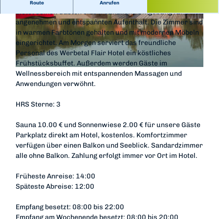
Das familiengeführte Werbetal Flair Hotel in Waldeck
Route
Anrufen
bietet seinen Gästen eine freundliche Umgebung für einen
angenehmen und entspannten Aufenthalt. Die Zimmer sind
W
W
in warmen Farbtönen gehalten und mit modernen Möbeln
e
e
eingerichtet. Am Morgen serviert das freundliche
r
r
Personal des Werbetal Flair Hotel ein köstliches
b
b
Frühstücksbuffet. Außerdem werden Gäste im
e
e
W
Wellnessbereich mit entspannenden Massagen und
t
t
e
Anwendungen verwöhnt.
a
a
r
l
l
b
HRS Sterne: 3
F
F
e
l
l
t
Sauna 10.00 € und Sonnenwiese 2.00 € für unsere Gäste
a
a
a
Parkplatz direkt am Hotel, kostenlos. Komfortzimmer
i
i
l
verfügen über einen Balkon und Seeblick. Sandardzimmer
r
r
F
alle ohne Balkon. Zahlung erfolgt immer vor Ort im Hotel.
H
H
l
o
o
a
Früheste Anreise: 14:00
t
t
i
Späteste Abreise: 12:00
e
e
r
l
l
H
Empfang besetzt: 08:00 bis 22:00
o
Empfang am Wochenende besetzt: 08:00 bis 20:00