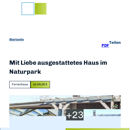
Z
u
Suche
m
I
n
h
a
Startseite
Teilen
PDF
l
t
Mit Liebe ausgestattetes Haus im
Naturpark
Ferienhaus
ab 89,00 €