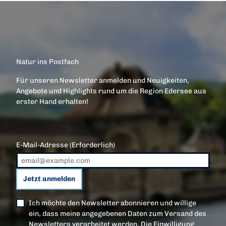
r
k
Natur ins Postfach
Für unseren Newsletter anmelden und Neuigkeiten,
Angebote und Highlights rund um die Region Edersee aus
erster Hand erhalten!
E-Mail-Adresse
(Erforderlich)
Jetzt anmelden
Ich möchte den Newsletter abonnieren und willige
ein, dass meine angegebenen Daten zum Versand des
Newsletters verarbeitet werden. Die Einwilligung