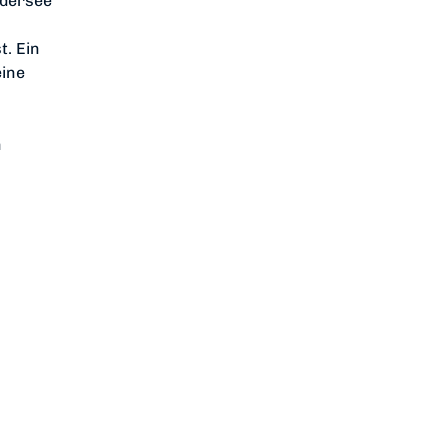
Edersee
. Ein
eine
h