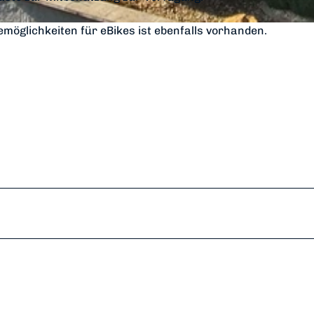
e
w
möglichkeiten für eBikes ist ebenfalls vorhanden.
o
1
*
*
*
*