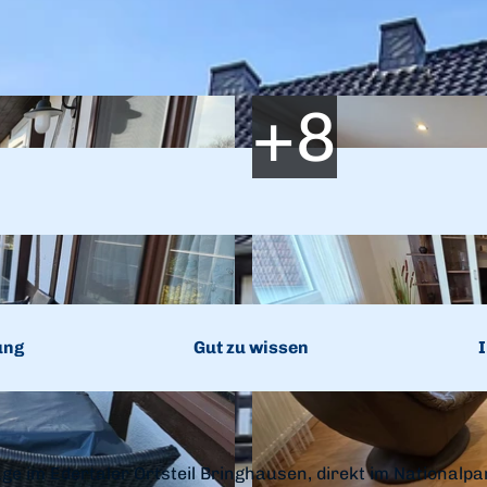
ung
Gut zu wissen
I
age im Edertaler Ortsteil Bringhausen, direkt im Nationalpa