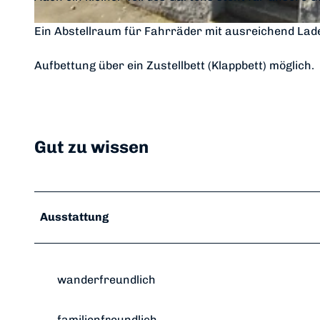
e
w
E
Ein Abstellraum für Fahrräder mit ausreichend Lade
o
d
2
e
Aufbettung über ein Zustellbett (Klappbett) möglich.
*
r
*
s
*
e
e
Gut zu wissen
G
l
ü
c
Ausstattung
k
-
F
e
wanderfreundlich
w
o
familienfreundlich