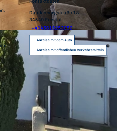
Kontaktdaten
en.
Daudenbergstraße 18
34549
Edertal
+4945615253052
Anreise mit dem Auto
wie
Anreise mit öffentlichen Verkehrsmitteln