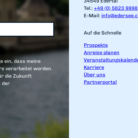
34549 Edertal
Tel.:
+49 (0) 5623 999
E-Mail:
info@edersee.
Auf die Schnelle
Prospekte
Anreise planen
Veranstaltungskalend
e ein, dass meine
Karriere
s verarbeitet werden.
Über uns
ür die Zukunft
Partnerportal
n der