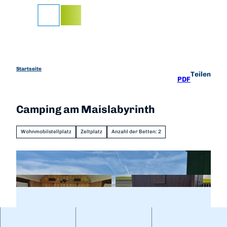
Z
u
Suche
m
I
n
h
a
Startseite
Teilen
PDF
l
t
Camping am Maislabyrinth
Wohnmobilstellplatz
Zeltplatz
Anzahl der Betten: 2