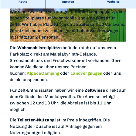
Campen am Mais? Na klar geht das.
Route
Anrufen
Website
Wir sind zwar kein voll ausgestatteter Campingplatz, aber
© Maislabyrinth am Edersee |
CC-BY-SA
© Maislabyrinth Edersee |
CC-BY-SA
haben Stellplätze für Wohnmobile und eine Wiese für
Zelte. Wir haben Platz für circa 15 Zelte und 10 Caravans.
Zusätzlich haben wir einen gemütlichen Schäferwagen
mit Platz für 2 Personen.
© Maislabyrinth Edersee |
CC-BY-SA
Die
Wohnmobilstellplätze
befinden sich auf unserem
Parkplatz direkt am Maislabyrinth-Gelände.
Stromanschluss und Frischwasser ist vorhanden. Gern
können Sie diese über unsere Partner
buchen:
AlpacaCamping
oder
Landvergnügen
oder uns
direkt ansprechen.
Für Zelt-Enthusiasten haben wir eine
Zeltwiese
direkt auf
dem Gelände des Maislabyrinths. Die Anreise erfolgt
zwischen 12 und 18 Uhr, die Abreise ist bis 11 Uhr
möglich.
Die
Toiletten-Nutzung
ist im Preis inbegriffen. Die
Nutzung der Dusche ist auf Anfrage gegen ein
Nutzungsentgelt möglich.