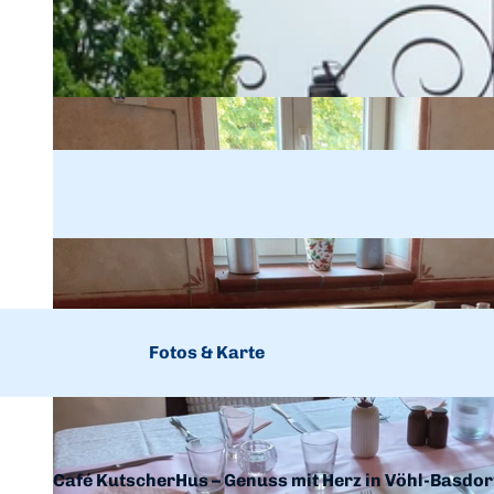
Fotos & Karte
Café KutscherHus – Genuss mit Herz in Vöhl-Basdor