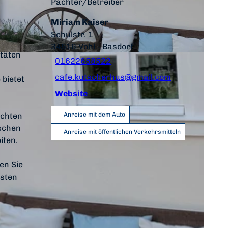
Pächter/Betreiber
Miriam Kaiser
Schulstr. 1
34516
Vöhl
- Basdorf
itäten
01622658522
cafe.kutscherhus@gmail.com
 bietet
Website
ichten
Anreise mit dem Auto
schen
Anreise mit öffentlichen Verkehrsmitteln
iten.
en Sie
ästen