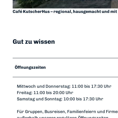
Café KutscherHus – regional, hausgemacht und mit L
© Café KutscherHus, Miriam Kaiser |
CC-BY-SA
Gut zu wissen
Öffnungszeiten
Mittwoch und Donnerstag: 11:00 bis 17:30 Uhr
Freitag: 11:00 bis 20:00 Uhr
Samstag und Sonntag: 10:00 bis 17:30 Uhr
Für Gruppen, Busreisen, Familienfeiern und Firm
außerhalb unserer regulären Öffnungszeiten.