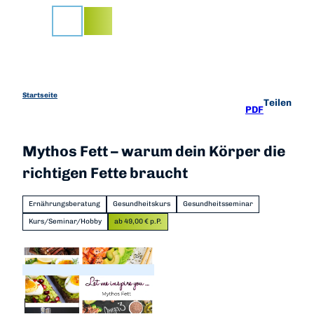
Z
u
Suche
m
I
n
h
a
Startseite
Teilen
PDF
l
t
Mythos Fett – warum dein Körper die
richtigen Fette braucht
Ernährungsberatung
Gesundheitskurs
Gesundheitsseminar
Kurs/Seminar/Hobby
ab 49,00 € p.P.