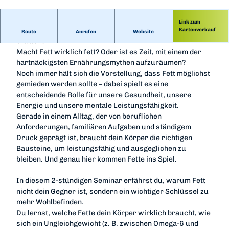
© Nadine Gobisch
Link zum
Mythos Fett – warum dein Körper die richtigen Fette
Kartenverkauf
Route
Anrufen
Website
braucht.
Macht Fett wirklich fett? Oder ist es Zeit, mit einem der
hartnäckigsten Ernährungsmythen aufzuräumen?
Noch immer hält sich die Vorstellung, dass Fett möglichst
gemieden werden sollte – dabei spielt es eine
entscheidende Rolle für unsere Gesundheit, unsere
Energie und unsere mentale Leistungsfähigkeit.
Gerade in einem Alltag, der von beruflichen
Anforderungen, familiären Aufgaben und ständigem
Druck geprägt ist, braucht dein Körper die richtigen
Bausteine, um leistungsfähig und ausgeglichen zu
bleiben. Und genau hier kommen Fette ins Spiel.
In diesem 2-stündigen Seminar erfährst du, warum Fett
nicht dein Gegner ist, sondern ein wichtiger Schlüssel zu
mehr Wohlbefinden.
Du lernst, welche Fette dein Körper wirklich braucht, wie
sich ein Ungleichgewicht (z. B. zwischen Omega-6 und