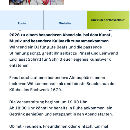
© Pixaby, Martina Bulkova |
CC-BY
Link zum Kartenverkauf
Der @kreativraum.nicolehartwich lädt gemeinsam mit
Route
Website
dem @fachwerk.1670 in Sachsenhausen am 21.August
2026 zu einem besonderen Abend ein, bei dem Kunst,
Musik und besondere Kulinarik zusammenkommen
Während ein DJ für gute Beats und die passende
Stimmung sorgt, greift ihr selbst zu Pinsel und Leinwand
und lasst Schritt für Schritt euer eigenes Kunstwerk
entstehen.
Freut euch auf eine besondere Atmosphäre, einen
leckeren Willkommensdrink und feinste Snacks aus der
Küche des Fachwerk 1670.
Die Veranstaltung beginnt um 19:00 Uhr.
Ab 18:30 Uhr könnt ihr bereits in Ruhe ankommen, ein
Getränk genießen und entspannt in den Abend starten.
Ob mit Freunden, Freundinnen oder einfach, um mal