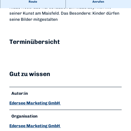
Bereits seit über 20 Jahren bereichert der Polizeimaler
Route
Anrufen
Klaus Höbel aus Harbshausen am Mauslabyrinth mit
seiner Kunst am Maisfeld. Das Besondere: Kinder dürfen
seine Bilder mitgestalten
Terminübersicht
Gut zu wissen
Autor:in
Edersee Marketing GmbH
Organisation
Edersee Marketing GmbH