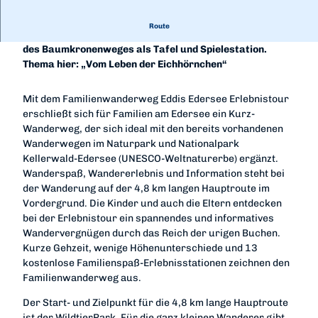
Route
Die Station 4 findet man direkt beim Kassenhäuschen
des Baumkronenweges als Tafel und Spielestation.
Thema hier: „Vom Leben der Eichhörnchen“
Mit dem Familienwanderweg Eddis Edersee Erlebnistour
erschließt sich für Familien am Edersee ein Kurz-
Wanderweg, der sich ideal mit den bereits vorhandenen
Wanderwegen im Naturpark und Nationalpark
Kellerwald-Edersee (UNESCO-Weltnaturerbe) ergänzt.
Wanderspaß, Wandererlebnis und Information steht bei
der Wanderung auf der 4,8 km langen Hauptroute im
Vordergrund. Die Kinder und auch die Eltern entdecken
bei der Erlebnistour ein spannendes und informatives
Wandervergnügen durch das Reich der urigen Buchen.
Kurze Gehzeit, wenige Höhenunterschiede und 13
kostenlose Familienspaß-Erlebnisstationen zeichnen den
Familienwanderweg aus.
Der Start- und Zielpunkt für die 4,8 km lange Hauptroute
ist der WildtierPark. Für die ganz kleinen Wanderer gibt