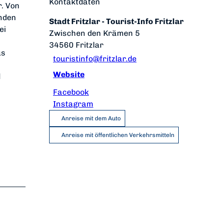
Kontaktdaten
r. Von
enden
Stadt Fritzlar - Tourist-Info Fritzlar
ei
Zwischen den Krämen 5
34560
Fritzlar
us
touristinfo@fritzlar.de
Website
d
Facebook
Instagram
Anreise mit dem Auto
Anreise mit öffentlichen Verkehrsmitteln