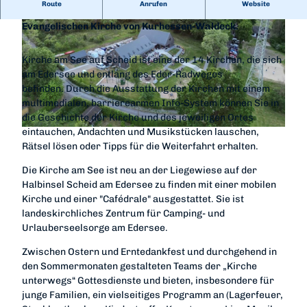
Route
Anrufen
Website
Die Kirche am See auf Scheid ist eine Einrichtung der
Evangelischen Kirche von Kurhessen-Waldeck.
Kirche am See auf Scheid ist eine der 14 Kirchen, die sich
am Edersee und entlang des Eder-Radweges
befinden. Durch die Ausstattung der Kirchen mit einem
© Kirche unterwegs, Kirche unterwegs |
CC-BY-SA
multimedialen, barrierearmen Info-System können Sie in
die Geschichte der Kirche und des jeweiligen Ortes
eintauchen, Andachten und Musikstücken lauschen,
© Kirche unterwegs, Kirche unterwegs |
CC-BY-SA
Rätsel lösen oder Tipps für die Weiterfahrt erhalten.
Die Kirche am See ist neu an der Liegewiese auf der
Halbinsel Scheid am Edersee zu finden mit einer mobilen
Kirche und einer "Cafédrale" ausgestattet. Sie ist
landeskirchliches Zentrum für Camping- und
Urlauberseelsorge am Edersee.
Zwischen Ostern und Erntedankfest und durchgehend in
den Sommermonaten gestalteten Teams der „Kirche
unterwegs“ Gottesdienste und bieten, insbesondere für
junge Familien, ein vielseitiges Programm an (Lagerfeuer,