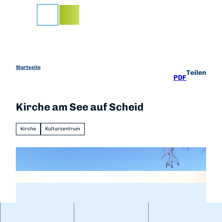
Z
u
Suche
m
I
n
h
a
Startseite
Teilen
PDF
l
t
Kirche am See auf Scheid
Kirche
Kulturzentrum