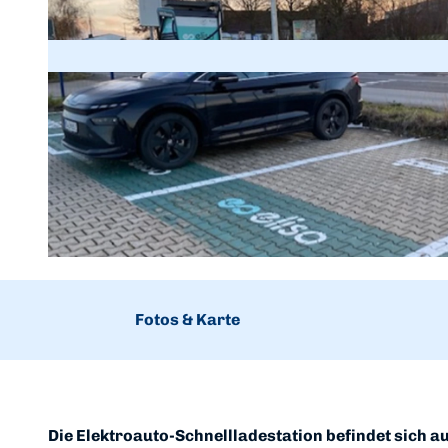
© Claus Günther, Edersee | Deine Region: wild, bunt, gesund. |
CC-BY-SA
Fotos & Karte
Die Elektroauto-Schnellladestation befindet sich au