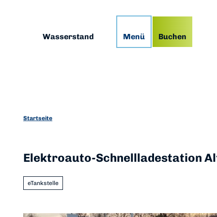
Z
g
Podcast
Prospekte
App
u
m
Suche
Wasserstand
Menü
Buchen
I
n
h
a
l
t
Startseite
Elektroauto-Schnellladestation A
eTankstelle