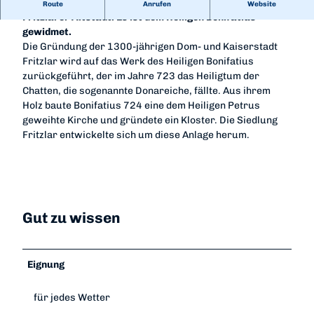
Das Bonifatius-Denkmal steht auf dem Domplatz in der
Route
Anrufen
Website
Fritzlarer Altstadt. Es ist dem Heiligen Bonifatius
gewidmet.
Die Gründung der 1300-jährigen Dom- und Kaiserstadt
Fritzlar wird auf das Werk des Heiligen Bonifatius
zurückgeführt, der im Jahre 723 das Heiligtum der
Chatten, die sogenannte Donareiche, fällte. Aus ihrem
Holz baute Bonifatius 724 eine dem Heiligen Petrus
geweihte Kirche und gründete ein Kloster. Die Siedlung
Fritzlar entwickelte sich um diese Anlage herum.
Gut zu wissen
Eignung
für jedes Wetter