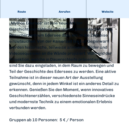
„Mythos Edersee“ - eine spannende, animierte Zeitreise
Route
Anrufen
Website
im Besucherzentrum Edersee.
„Mythos Edersee“ ist eine neue Art der
Geschichtenerzählung und lädt im Untergeschoss des
Besucherzentrum Edersee dazu ein, in die Zeitreise
einzutauchen. Von der Kaiserzeit bis zur Gegenwart
werden historische, teilweise animierte, Bilder und
© regiondo.com
Videosequenzen an die Wände projiziert. Während der
Projektion, welche in Dauerschleife präsentiert wird,
sind Sie dazu eingeladen, in dem Raum zu bewegen und
© regiondo.com
Teil der Geschichte des Edersees zu werden. Eine aktive
Teilnahme ist in dieser neuen Art der Ausstellung
gewünscht, denn in jedem Winkel ist ein anderes Detail zu
erkennen. Genießen Sie den Moment, wenn innovatives
Geschichtenerzählen, verschiedenste Sinneseindrücke
und modernste Technik zu einem emotionalen Erlebnis
verbunden werden.
Gruppen ab 10 Personen: 5 € / Person