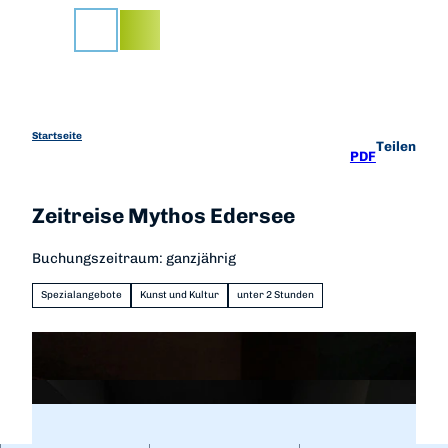
Z
u
Suche
m
I
n
h
a
Startseite
Teilen
PDF
l
t
Zeitreise Mythos Edersee
Buchungszeitraum: ganzjährig
Spezialangebote
Kunst und Kultur
unter 2 Stunden