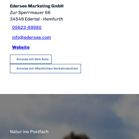
Edersee Marketing GmbH
Zur Sperrmauer 66
34549
Edertal
- Hemfurth
05623-99980
info@edersee.com
Website
Anreise mit dem Auto
Anreise mit öffentlichen Verkehrsmitteln
Natur ins Postfach