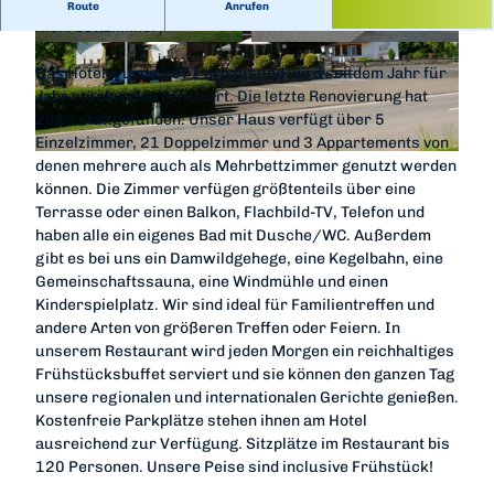
70 Gesamt-Betten (4 Einzelzimmer, 24 Doppelzimmer & 6
Route
Anrufen
Mehrbettzimmer)
© im-web.de/ Edersee Marketing GmbH
© im-web.de/ Edersee Marketing GmbH
Das Hotel wurde 1971 erbaut und wird seitdem Jahr für
Jahr stückweise renoviert. Die letzte Renovierung hat
2018 stattgefunden. Unser Haus verfügt über 5
Einzelzimmer, 21 Doppelzimmer und 3 Appartements von
© im-web.de/ Edersee Marketing GmbH
denen mehrere auch als Mehrbettzimmer genutzt werden
können. Die Zimmer verfügen größtenteils über eine
Terrasse oder einen Balkon, Flachbild-TV, Telefon und
haben alle ein eigenes Bad mit Dusche/WC. Außerdem
gibt es bei uns ein Damwildgehege, eine Kegelbahn, eine
Gemeinschaftssauna, eine Windmühle und einen
Kinderspielplatz. Wir sind ideal für Familientreffen und
andere Arten von größeren Treffen oder Feiern. In
unserem Restaurant wird jeden Morgen ein reichhaltiges
Frühstücksbuffet serviert und sie können den ganzen Tag
unsere regionalen und internationalen Gerichte genießen.
Kostenfreie Parkplätze stehen ihnen am Hotel
ausreichend zur Verfügung. Sitzplätze im Restaurant bis
120 Personen. Unsere Peise sind inclusive Frühstück!